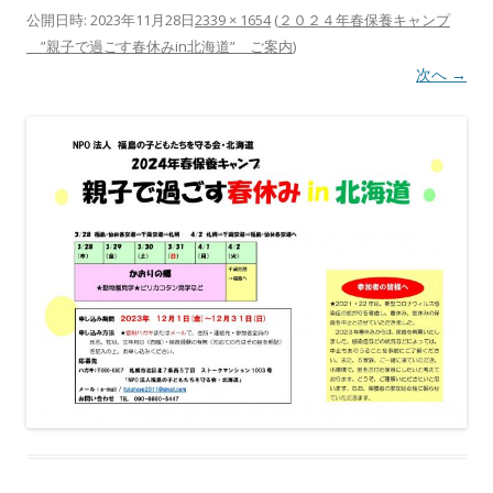
公開日時:
2023年11月28日
2339 × 1654
(
２０２４年春保養キャンプ
”親子で過ごす春休みin北海道” ご案内
)
次へ →