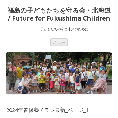
福島の子どもたちを守る会・北海道
/ Future for Fukushima Children
子どもたちの今と未来のために
コ
メニュー
ン
テ
ン
ツ
へ
ス
キ
ッ
プ
2024年春保養チラシ最新_ページ_1