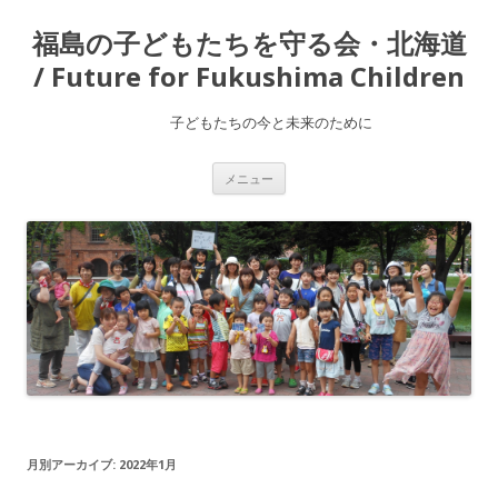
福島の子どもたちを守る会・北海道
/ Future for Fukushima Children
子どもたちの今と未来のために
コ
メニュー
ン
テ
ン
ツ
へ
ス
キ
ッ
プ
月別アーカイブ:
2022年1月